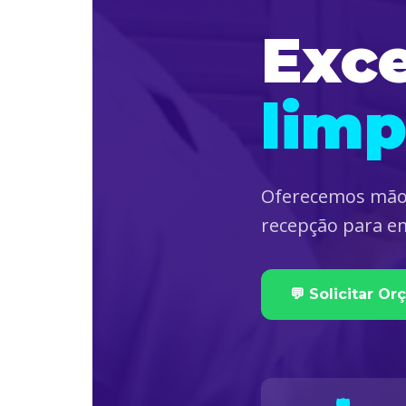
Exc
lim
Oferecemos mão d
recepção para em
💬 Solicitar O
🛡️