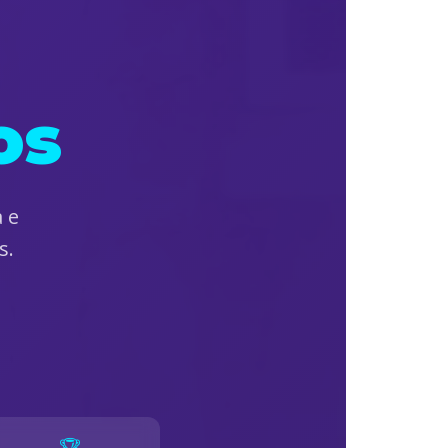
os
 e
s.
🏆