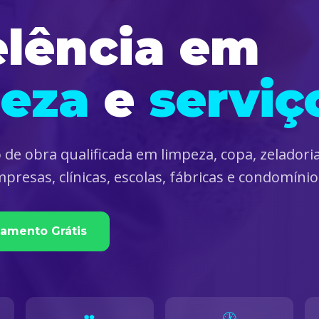
elência em
peza
e
serviç
e obra qualificada em limpeza, copa, zeladoria
presas, clínicas, escolas, fábricas e condomínio
rçamento Grátis
👥
🕐